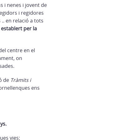
ns i nenes i jovent de
regidors i regidores
. en relació a tots
 establert per la
del centre en el
tament, on
osades.
ió de
Tràmits i
 fornellenques ens
ys.
ues vies: