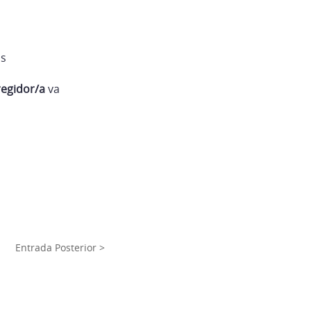
ls
regidor/a
va
Entrada Posterior >