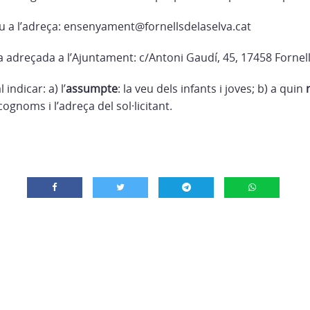
eu a l’adreça: ensenyament@fornellsdelaselva.cat
a adreçada a l’Ajuntament: c/Antoni Gaudí, 45, 17458 Fornel
indicar: a) l’
assumpte
: la veu dels infants i joves; b) a quin
cognoms i l’adreça del sol·licitant.