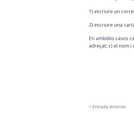
1) escriure un corr
2) escriure una cart
En ambdós casos cal 
adreçat; c) el nom i 
< Entrada Anterior