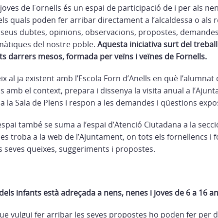
 joves de Fornells és un espai de participació de i per als ne
 els quals poden fer arribar directament a l’alcaldessa o als 
 seus dubtes, opinions, observacions, propostes, demandes .
emàtiques del nostre poble.
Aquesta iniciativa surt del treball
ts darrers mesos, formada per veïns i veïnes de Fornells.
ix al ja existent amb l’Escola Forn d’Anells en què l’alumnat 
s amb el context, prepara i dissenya la visita anual a l’Ajun
n a la Sala de Plens i respon a les demandes i qüestions exp
espai també se suma a l’espai d’Atenció Ciutadana a la secc
es troba a la web de l’Ajuntament, on tots els fornellencs i
es seves queixes, suggeriments i propostes.
els infants està adreçada a nens, nenes i joves de 6 a 16 an
 que vulgui fer arribar les seves propostes ho poden fer per d