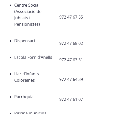
Centre Social
(Associació de
972 47 67 55
Jubilats i
Pensionistes)
Dispensari
972 47 68 02
Escola Forn d’Anells
972 47 63 31
Llar d’Infants
972 47 64 39
Coloraines
Parròquia
972 47 61 07
Piscina municipal