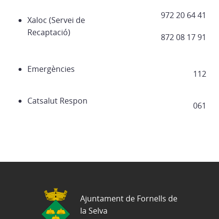
972 20 64 41
Xaloc (Servei de
Recaptació)
872 08 17 91
Emergències
112
Catsalut Respon
061
Ajuntament de Fornells de
la Selva