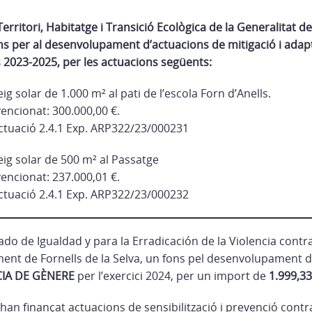
rritori, Habitatge i Transició Ecològica de la Generalitat d
s per al desenvolupament d’actuacions de mitigació i adapt
s 2023-2025, per les actuacions següents:
g solar de 1.000 m² al pati de l’escola Forn d’Anells.
encionat: 300.000,00 €.
actuació 2.4.1 Exp. ARP322/23/000231
ig solar de 500 m² al Passatge
encionat: 237.000,01 €.
actuació 2.4.1 Exp. ARP322/23/000232
ado de Igualdad y para la Erradicación de la Violencia contr
ament de Fornells de la Selva, un fons pel desenvolupament 
CIA DE GÈNERE
per l’exercici 2024, per un import de
1.999,33
an finançat actuacions de sensibilització i prevenció contra