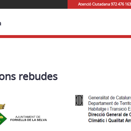
Atenció Ciutadana 972 476 163
a
ons rebudes