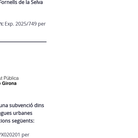
Fornells de la Selva
n:
Exp. 2025/749 per
 una subvenció dins
lagues urbanes
acions següents:
/X020201 per