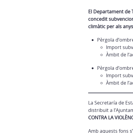
El Departament de Te
concedit subvencion
climàtic per als any
Pèrgola d’ombrei
Import subv
Àmbit de l’
Pèrgola d’ombre
Import subv
Àmbit de l’
La Secretaría de Est
distribuït a l’Ajunt
CONTRA LA VIOLÈN
Amb aquests fons s’h