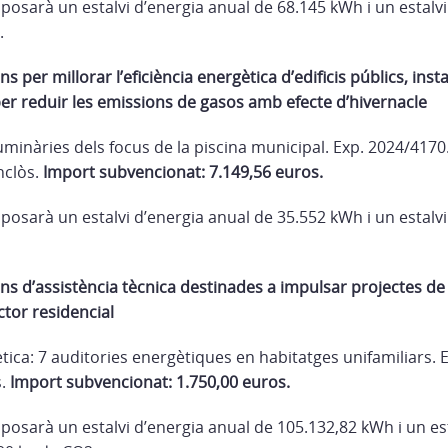
posarà un estalvi d’energia anual de 68.145 kWh i un estalv
.
s per millorar l’eficiència energètica d’edificis públics, insta
er reduir les emissions de gasos amb efecte d’hivernacle
luminàries dels focus de la piscina municipal. Exp. 2024/4170.
nclòs.
Import subvencionat: 7.149,56 euros.
posarà un estalvi d’energia anual de 35.552 kWh i un estalv
ons d’assistència tècnica destinades a impulsar projectes de 
ctor residencial
tica: 7 auditories energètiques en habitatges unifamiliars. 
s.
Import subvencionat
: 1.750,00 euros.
posarà un estalvi d’energia anual de 105.132,82 kWh i un es