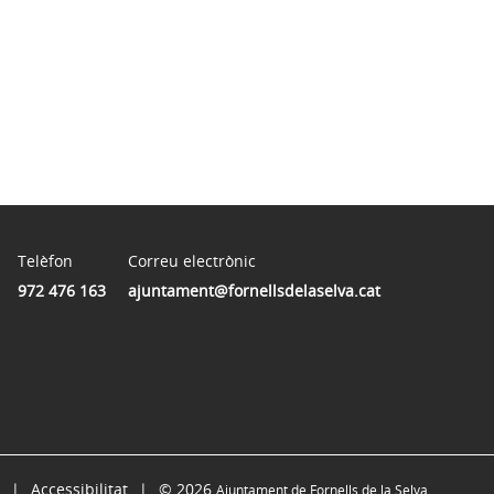
Telèfon
Correu electrònic
972 476 163
ajuntament@fornellsdelaselva.cat
Accessibilitat
© 2026
Ajuntament de Fornells de la Selva