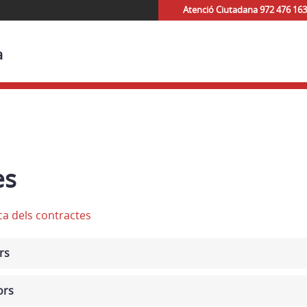
Atenció Ciutadana 972 476 163
a
es
ca dels contractes
rs
ors