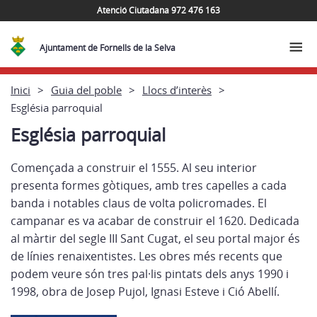
Atenció Ciutadana 972 476 163
Ajuntament de Fornells de la Selva
Inici
Guia del poble
Llocs d’interès
Església parroquial
Església parroquial
Començada a construir el 1555. Al seu interior
presenta formes gòtiques, amb tres capelles a cada
banda i notables claus de volta policromades. El
campanar es va acabar de construir el 1620. Dedicada
al màrtir del segle III Sant Cugat, el seu portal major és
de línies renaixentistes. Les obres més recents que
podem veure són tres pal·lis pintats dels anys 1990 i
1998, obra de Josep Pujol, Ignasi Esteve i Ció Abellí.